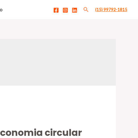
o
(15) 99792-1815
economia circular