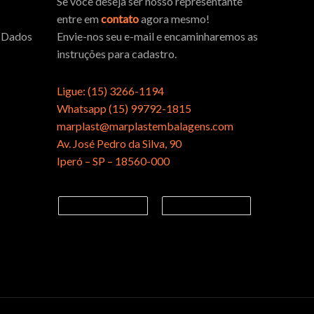
Se você deseja ser nosso representante
entre em
contato
agora mesmo!
e Dados
Envie-nos seu e-mail e encaminharemos as
instruções para cadastro.
Ligue: (15) 3266-1194
Whatsapp (15) 99792-1815
marplast@marplastembalagens.com
Av. José Pedro da Silva, 90
Iperó – SP – 18560-000