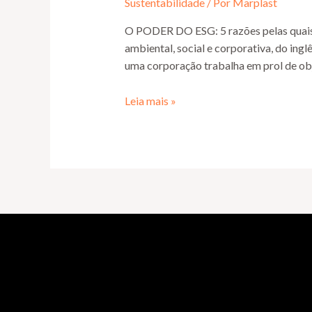
Sustentabilidade
/ Por
Marplast
O PODER DO ESG: 5 razões pelas quais a
ambiental, social e corporativa, do ing
uma corporação trabalha em prol de obj
Leia mais »